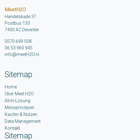
MeetH2O
Handelskade 37
Postbus 133
7400 AC Deventer
0570 699 508
06 53 960 945
info@meetH2O.nl
Sitemap
Home
Über Meet H2O
All-In-Lösung
Messprinzipien
Kaufen & Nutzen
Data Management
Kontakt
Sitemap