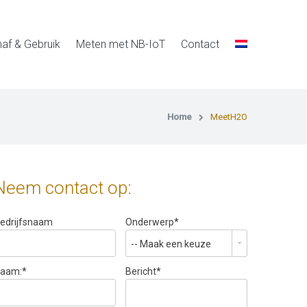
af & Gebruik
Meten met NB-IoT
Contact
Home
MeetH2O
Neem contact op:
edrijfsnaam
Onderwerp
*
-- Maak een keuze
aam:
*
Bericht
*