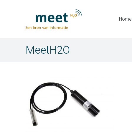
Home
MeetH2O