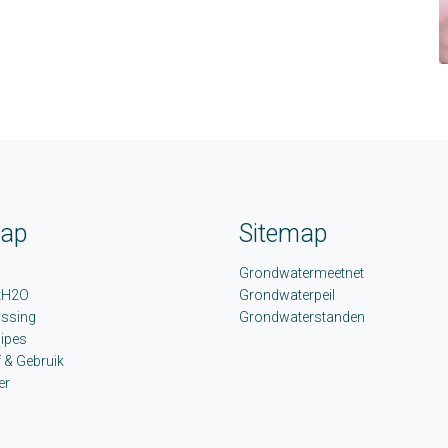
map
Sitemap
Grondwatermeetnet
tH2O
Grondwaterpeil
ossing
Grondwaterstanden
ipes
 & Gebruik
er