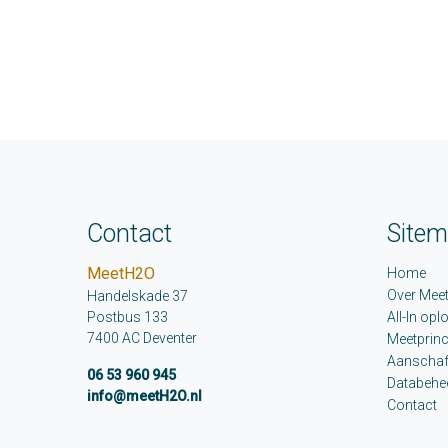
Contact
Site
MeetH2O
Home
Over Mee
Handelskade 37
Postbus 133
All-In opl
7400 AC Deventer
Meetprinc
Aanschaf
06 53 960 945
Databehe
info@meetH2O.nl
Contact