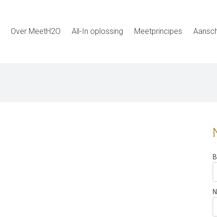
Over MeetH2O
All-In oplossing
Meetprincipes
Aansch
B
N