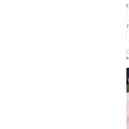
E
T
k