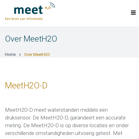
Over MeetH2O
Home
Over MeetH2O
MeetH2O-D
MeetH2O-D meet waterstanden middels een
druksensor. De MeetH2O-D, garandeert een accurate
meting. De MeetH2O-D is op diverse locaties en onder
verschillende omstandigheden uitvoerig getest. Met