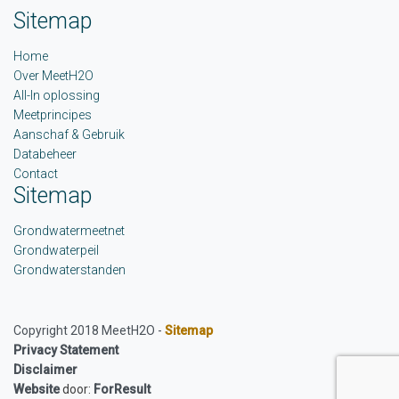
Sitemap
Home
Over MeetH2O
All-In oplossing
Meetprincipes
Aanschaf & Gebruik
Databeheer
Contact
Sitemap
Grondwatermeetnet
Grondwaterpeil
Grondwaterstanden
Copyright 2018 MeetH2O -
Sitemap
Privacy Statement
Disclaimer
Website
door:
ForResult