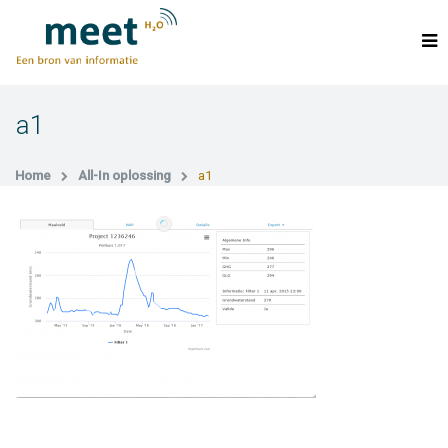
a1
Home
All-In oplossing
a1