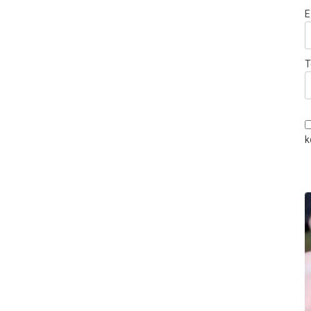
E
T
k