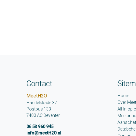
Contact
Site
MeetH2O
Home
Over Mee
Handelskade 37
Postbus 133
All-In opl
7400 AC Deventer
Meetprinc
Aanschaf
06 53 960 945
Databehe
info@meetH2O.nl
Contact