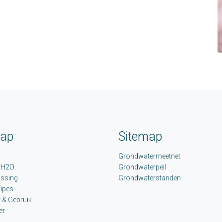
map
Sitemap
Grondwatermeetnet
tH2O
Grondwaterpeil
ossing
Grondwaterstanden
ipes
 & Gebruik
er