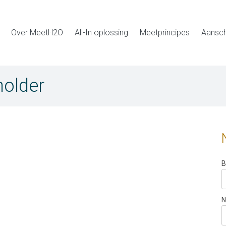
Over MeetH2O
All-In oplossing
Meetprincipes
Aansch
holder
B
N