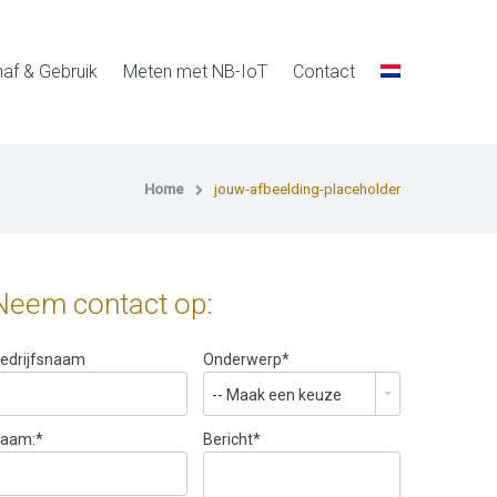
af & Gebruik
Meten met NB-IoT
Contact
Home
jouw-afbeelding-placeholder
Neem contact op:
edrijfsnaam
Onderwerp
*
-- Maak een keuze
aam:
*
Bericht
*